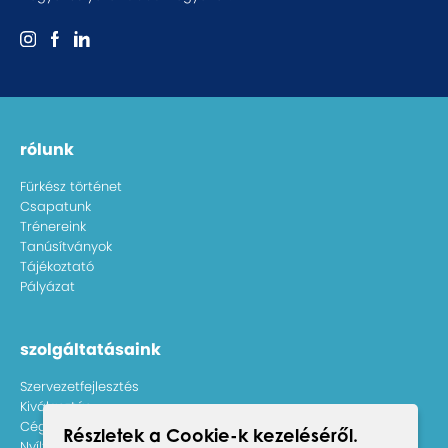
rólunk
Fürkész történet
Csapatunk
Trénereink
Tanúsítványok
Tájékoztató
Pályázat
szolgáltatásaink
Szervezetfejlesztés
Kiválasztás
Céges képzések
Részletek a Cookie-k kezeléséről.
Nyílt képzések