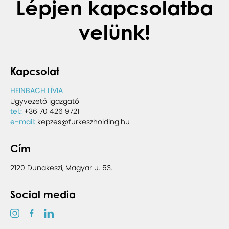
Lépjen kapcsolatba
velünk!
Kapcsolat
HEINBACH LÍVIA
Ügyvezető igazgató
tel.:
+36 70 426 9721
e-mail:
kepzes@furkeszholding.hu
Cím
2120 Dunakeszi, Magyar u. 53.
Social media