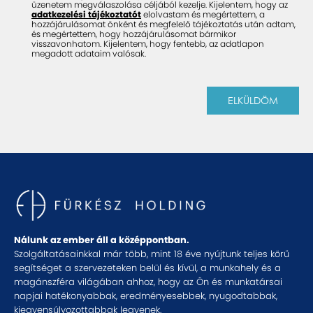
üzenetem megválaszolása céljából kezelje. Kijelentem, hogy az
adatkezelési tájékoztatót
elolvastam és megértettem, a
hozzájárulásomat önként és megfelelő tájékoztatás után adtam,
és megértettem, hogy hozzájárulásomat bármikor
visszavonhatom. Kijelentem, hogy fentebb, az adatlapon
megadott adataim valósak.
ELKÜLDÖM
Nálunk az ember áll a középpontban.
Szolgáltatásainkkal már több, mint 18 éve nyújtunk teljes körű
segítséget a szervezeteken belül és kívül, a munkahely és a
magánszféra világában ahhoz, hogy az Ön és munkatársai
napjai hatékonyabbak, eredményesebbek, nyugodtabbak,
kiegyensúlyozottabbak legyenek.