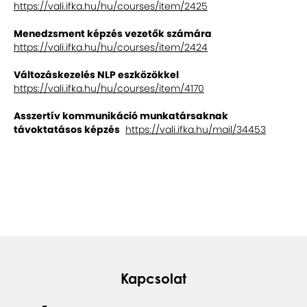
https://vali.ifka.hu/hu/courses/item/2425
Menedzsment képzés vezetők számára
https://vali.ifka.hu/hu/courses/item/2424
Változáskezelés NLP eszközökkel
https://vali.ifka.hu/hu/courses/item/4170
Asszertív kommunikáció munkatársaknak
távoktatásos képzés
https://vali.ifka.hu/mail/34453
Kapcsolat