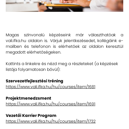
Magas színvonalú képzéseink már választhatóak a
vali.ifka.hu
oldalon is. Várjuk jelentkezésedet, kollégáink e-
mailben és telefonon is elérhetőek az oldalon keresztül
megadott elérhetőségeken.
Kattints a linkekre és nézd meg a részleteket (a képzések
listája folyamatosan bővül):
Szervezetfejlesztési tréning
https://www.vali.ifka.hu/hu/courses/item/1681
Projektmenedzsment
https://www.vali.ifka.hu/hu/courses/item/1691
Vezetői Karrier Program
https://www.vali.ifka.hu/hu/courses/item/1732