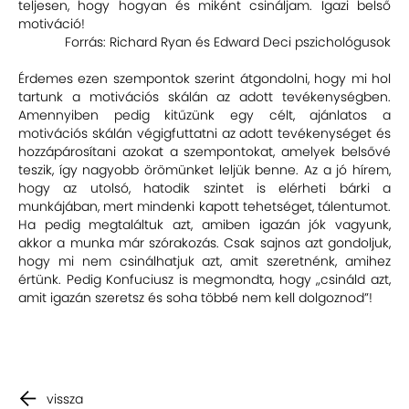
teljesen, hogy hogyan és miként csináljam. Igazi belső
motiváció!
Forrás: Richard Ryan és Edward Deci pszichológusok
Érdemes ezen szempontok szerint átgondolni, hogy mi hol
tartunk a motivációs skálán az adott tevékenységben.
Amennyiben pedig kitűzünk egy célt, ajánlatos a
motivációs skálán végigfuttatni az adott tevékenységet és
hozzápárosítani azokat a szempontokat, amelyek belsővé
teszik, így nagyobb örömünket leljük benne. Az a jó hírem,
hogy az utolsó, hatodik szintet is elérheti bárki a
munkájában, mert mindenki kapott tehetséget, tálentumot.
Ha pedig megtaláltuk azt, amiben igazán jók vagyunk,
akkor a munka már szórakozás. Csak sajnos azt gondoljuk,
hogy mi nem csinálhatjuk azt, amit szeretnénk, amihez
értünk. Pedig Konfuciusz is megmondta, hogy „csináld azt,
amit igazán szeretsz és soha többé nem kell dolgoznod”!
vissza