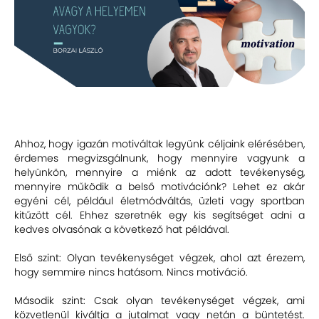
Ahhoz, hogy igazán motiváltak legyünk céljaink elérésében,
érdemes megvizsgálnunk, hogy mennyire vagyunk a
helyünkön, mennyire a miénk az adott tevékenység,
mennyire működik a belső motivációnk? Lehet ez akár
egyéni cél, például életmódváltás, üzleti vagy sportban
kitűzött cél. Ehhez szeretnék egy kis segítséget adni a
kedves olvasónak a következő hat példával.
Első szint: Olyan tevékenységet végzek, ahol azt érezem,
hogy semmire nincs hatásom. Nincs motiváció.
Második szint: Csak olyan tevékenységet végzek, ami
közvetlenül kiváltja a jutalmat vagy netán a büntetést.