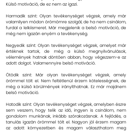
Külső motiváció, de ez nem az igazi.
Harmadik szint: Olyan tevékenységet végzek, amely már
valamilyen módon örömömre szolgál, de ha nem csinálom,
furdal a lelkiismeret. Már megjelenik a belső motiváció, de
még nem igazán enyém a tevékenység.
Negyedik szint: Olyan tevékenységet végzek, amelyet már
értéknek tartok, de még a külső megnyilvánulások,
vélemények hatnak döntően abban, hogy végezzem-e az
adott dolgot. Valamennyire belső motiváció.
Ötödik szint: Már olyan tevékenységet végzek, amely
örömmel tölt el. Nem feltétlenül érzem kötelességnek, de
még a külső körülmények irányíthatnak. Ez már majdnem
belső motiváció.
Hatodik szint: Olyan tevékenységet végzek, amelyben észre
sem veszem, hogy telik az idő, ingyen is csinálom, nem
gondolom munkának, inkább szórakozásnak. A fejlődés, a
tanulás igazán örömmel tölt el. Nagyon jól érzem magam
az adott környezetben és magam választhatom meg