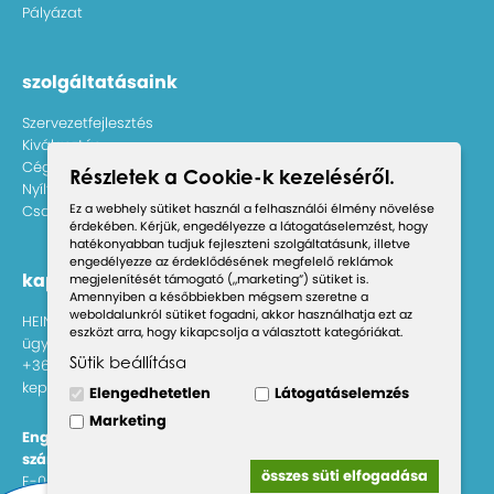
Pályázat
szolgáltatásaink
Szervezetfejlesztés
Kiválasztás
Céges képzések
Részletek a Cookie-k kezeléséről.
Nyílt képzések
Ez a webhely sütiket használ a felhasználói élmény növelése
Csapatépítők
érdekében. Kérjük, engedélyezze a látogatáselemzést, hogy
hatékonyabban tudjuk fejleszteni szolgáltatásunk, illetve
engedélyezze az érdeklődésének megfelelő reklámok
kapcsolat
megjelenítését támogató („marketing”) sütiket is.
Amennyiben a későbbiekben mégsem szeretne a
weboldalunkról sütiket fogadni, akkor használhatja ezt az
HEINBACH LÍVIA
eszközt arra, hogy kikapcsolja a választott kategóriákat.
ügyvezető igazgató
Sütik beállítása
+36 70 426 9721
kepzes@furkeszholding.hu
Elengedhetetlen
Látogatáselemzés
Marketing
Engedéllyel rendelkező képző intézmény, nyilvántartási
számok:
összes süti elfogadása
E-000333/2014