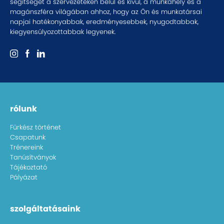
segítséget a szervezeteken belül és kívül, a munkahely és a
magánszféra világában ahhoz, hogy az Ön és munkatársai
napjai hatékonyabbak, eredményesebbek, nyugodtabbak,
kiegyensúlyozottabbak legyenek.
rólunk
Fürkész történet
Csapatunk
Trénereink
Tanúsítványok
Tájékoztató
Pályázat
szolgáltatásaink