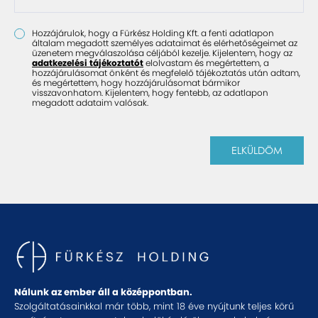
Hozzájárulok, hogy a Fürkész Holding Kft. a fenti adatlapon
általam megadott személyes adataimat és elérhetőségeimet az
üzenetem megválaszolása céljából kezelje. Kijelentem, hogy az
adatkezelési tájékoztatót
elolvastam és megértettem, a
hozzájárulásomat önként és megfelelő tájékoztatás után adtam,
és megértettem, hogy hozzájárulásomat bármikor
visszavonhatom. Kijelentem, hogy fentebb, az adatlapon
megadott adataim valósak.
ELKÜLDÖM
Nálunk az ember áll a középpontban.
Szolgáltatásainkkal már több, mint 18 éve nyújtunk teljes körű