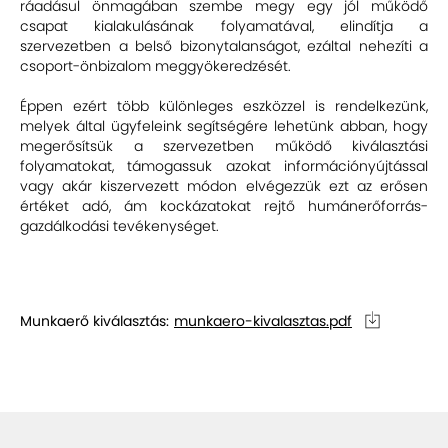
ráadásul önmagában szembe megy egy jól működő
csapat kialakulásának folyamatával, elindítja a
szervezetben a belső bizonytalanságot, ezáltal nehezíti a
csoport-önbizalom meggyökeredzését.
Éppen ezért több különleges eszközzel is rendelkezünk,
melyek által ügyfeleink segítségére lehetünk abban, hogy
megerősítsük a szervezetben működő kiválasztási
folyamatokat, támogassuk azokat információnyújtással
vagy akár kiszervezett módon elvégezzük ezt az erősen
értéket adó, ám kockázatokat rejtő humánerőforrás-
gazdálkodási tevékenységet.
Munkaerő kiválasztás:
munkaero-kivalasztas.pdf