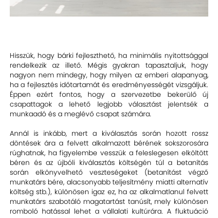
Hisszük, hogy bárki fejleszthető, ha minimális nyitottsággal
rendelkezik az illető. Mégis gyakran tapasztaljuk, hogy
nagyon nem mindegy, hogy milyen az emberi alapanyag,
ha a fejlesztés időtartamát és eredményességét vizsgáljuk.
Éppen ezért fontos, hogy a szervezetbe bekerülő új
csapattagok a lehető legjobb választást jelentsék a
munkaadó és a meglévő csapat számára.
Annál is inkább, mert a kiválasztás során hozott rossz
döntések ára a felvett alkalmazott bérének sokszorosára
rúghatnak, ha figyelembe vesszük a feleslegesen elköltött
béren és az újbóli kiválasztás költségén túl a betanítás
során elkönyvelhető veszteségeket (betanítást végző
munkatárs bére, alacsonyabb teljesítmény miatti alternatív
költség stb.), különösen igaz ez, ha az alkalmatlanul felvett
munkatárs szabotáló magatartást tanúsít, mely különösen
romboló hatással lehet a vállalati kultúrára. A fluktuáció